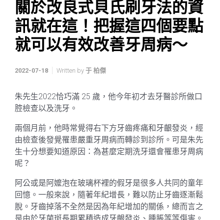
關於改良式貝氏刷牙法的資
訊就在這！把握這四個要點
就可以有效改善牙周病～
2022-07-18
Written by
于 柏傑
朱先生2022恰巧滿 25 歲，他今年初才去牙醫診所做口
腔檢查以及洗牙。
兩個月前，他時常覺得右下方牙齒疼痛和牙齦發炎，經
由檢查後發覺罹患嚴重牙周病而轉診到診所。可是朱先
生十分想要知道原因：為甚麼定期洗牙還會罹患牙周病
呢？
阿公或是阿嬤泡在玻璃杯裡的假牙是很多人共同的童年
回憶。一般來說，隨著年紀增長，難以防止牙齒逐漸鬆
脫。牙齒掉落不全然是因為年紀增加的關係，總而言之
是由於牙菌斑長期累積造成牙齦發炎、腫脹等等傷害。