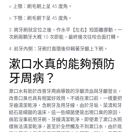
○ 上顎：刷毛朝上呈 45 度角。
○ 下顎：刷毛朝下呈 45 度角。
3. 將牙刷就定位之後，作水平【左右】短距離挪動，一
次刷兩顆牙大概 10 次即能，最終幾次往咬合面打轉。
4. 前牙內側：牙刷打直隨後仰賴著牙齦上下刷。
漱口水真的能夠預防
牙周病？
漱口水有助於改善牙周病導致的牙齦流血與牙齦發炎，
改善口臭也具有相當好效用。不過在漱口前，一樣要把
牙齒清潔乾淨，含刷牙及用牙線，由於牙垢、菜渣和牙
結石是細菌的溫床，這一些細菌便是出現口臭的原因，
倘若沒事前用牙刷、牙線清潔乾淨，即使漱了漱口水照
樣無法清潔乾淨，甚至於全然觸及不到漱口水，由於底