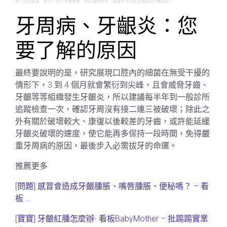
本文提供高雄、新北、台北牙醫彙整，資料僅供參考，建議多多比較且親自向牙醫咨詢。
牙周病、牙齦炎：您
要了解的原因
最終要說明的是，研究展現口腔內的細菌在無受干擾的
情形下，3 到 4 個月就會繁衍到尖峰，且會威脅牙齒、
牙齦等等組織發生牙齦炎，所以建議每半年到一般診所
追蹤檢查一次，確認牙周沒有接二連三被破壞；除此之
外有關於破壞較大、康復以後較差的牙齒，或許能延緩
牙齦炎破壞的速度，使它能再多保持一段時間，免得嚴
重牙周病的原因，最後步入必需拔牙的命運。
推薦更多
[問題] 感冒會造成牙齦腫脹、嘴唇腫脹、便秘嗎？ – 看
板 …
[寶寶] 牙齦紅腫怎麼辦- 看板BabyMother – 批踢踢實業