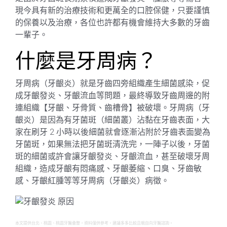
現今具有新的治療技術和更萬全的口腔保健，只要謹慎
的保養以及治療，各位也許都有機會維持大多數的牙齒
一輩子。
什麼是牙周病？
牙周病（牙齦炎）就是牙齒四旁組織產生細菌感染，促
成牙齦發炎、牙齦流血等問題，最終導致牙齒周邊的附
連組織【牙齦、牙骨質、齒槽骨】被破壞。牙周病（牙
齦炎）是因為有牙菌斑（細菌叢）沾黏在牙齒表面，大
家在刷牙 2 小時以後細菌就會逐漸沾附於牙齒表面變為
牙菌斑，如果無法把牙菌斑清洗完，一陣子以後，牙菌
斑的細菌或許會讓牙齦發炎、牙齦流血，甚至破壞牙周
組織，造成牙齦有悶痛感、牙齦萎縮、口臭、牙齒敏
感、牙齦紅腫等等牙周病（牙齦炎）病徵。
本文提供台北、桃園、桃園牙醫彙整，資料僅供參考，建議多多比較且親自向牙醫諮詢。