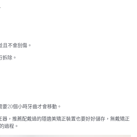
點
激並且不會刮傷。
行拆除。
需要20個小時牙齒才會移動。
正器，推薦配戴過的隱適美矯正裝置也要好好儲存，無戴矯正
的過程。