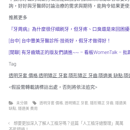
詢，好好與牙醫師討論治療的需求與期待，能夠令結果更使
推薦更多
『牙周病』為什麼很仔細刷牙，但牙疼、口臭還是來回困擾
[台中] 台中豐美牙醫診所-技術好，假牙才做得好！
[閒聊] 有牙齒矯正的版友們請進~~ – 看板WomenTalk – 批
Tag
透明牙套 價格
,
透明矯正 牙套
,
隱形矯正 牙齒
,
隱適美 缺點
,
隱
<假設需轉載請標註出處，否則將依法追究>
未分類
透明牙套 價格
,
透明矯正 牙套
,
隱形矯正 牙齒
,
隱適美
缺點
,
隱適美 費用
想要更加深入了解人工植牙嗎？這篇「人工植牙總整理」萬萬
不能錯過！