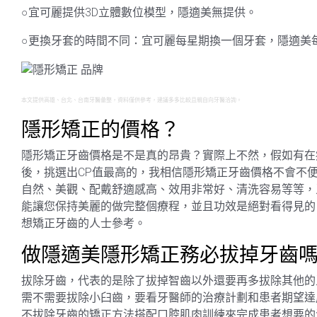
○宜可麗提供3D立體數位模型，隱適美無提供。
○更換牙套的時間不同：宜可麗每星期換一個牙套，隱適美
本文提供高雄、台北、台南牙醫彙整，資料僅供參考，建議多多比較且親自向牙醫洽詢。
隱形矯正的價格？
隱形矯正牙齒價格是不是真的昂貴？實際上不然，假如有在
後，挑選出CP值最高的，我相信隱形矯正牙齒價格不會不
自然、美觀、配戴舒適感高、效用非常好、清洗容易等等，
能讓您保持美麗的做完整個療程，並且功效是絕對看得見的
想矯正牙齒的人士參考。
做隱適美隱形矯正務必拔掉牙齒
拔除牙齒，代表的是除了拔掉智齒以外還要再多拔除其他的
需不需要拔除小臼齒，要看牙醫師的治療計劃和患者期望達
不拔除牙齒的矯正方法搭配口腔肌肉訓練來完成患者想要的