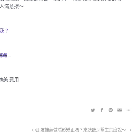
人滿意摟～
我？
踢踢 …
適美 費用
小朋友推薦做隱形矯正嗎？來聽聽牙醫生怎麼說～