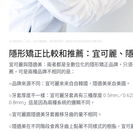
本文提供新北、台北、台北牙醫彙整，資料僅供參考，建議多多比較並且親自向牙醫洽詢。
隱形矯正比較和推薦：宜可麗、
宜可麗與隱適美：兩者都是全數位化的隱形矯正品牌，只須
薦，可是兩種品牌不相同的是：
○品牌來源不同：宜可麗來來自自韓國，隱適美來自美國。
○牙套厚度不一樣：宜可麗牙套具有三種厚度 0.5mm／0.62
0.8mm」這是因為兩種系統的邏輯不同。
○宜可麗跟隱適美牙套搬移牙齒的量不相同。
○隱適美在不同階段會再牙齒上黏著不同樣式的樹脂，宜可