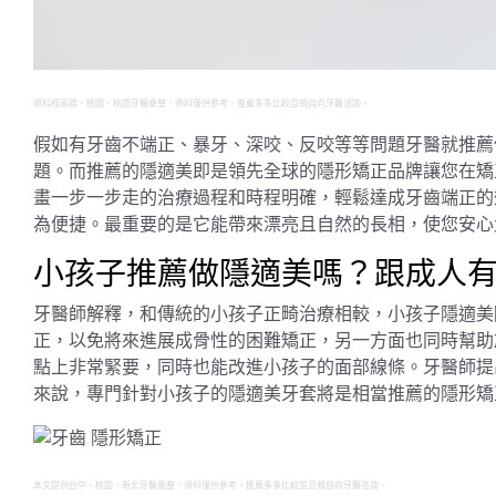
資料經高雄、桃園、桃園牙醫彙整，資料僅供參考，推薦多多比較且親自向牙醫洽詢。
假如有牙齒不端正、暴牙、深咬、反咬等等問題牙醫就推薦
題。而推薦的隱適美即是領先全球的隱形矯正品牌讓您在矯
畫一步一步走的治療過程和時程明確，輕鬆達成牙齒端正的
為便捷。最重要的是它能帶來漂亮且自然的長相，使您安心
小孩子推薦做隱適美嗎？跟成人
牙醫師解釋，和傳統的小孩子正畸治療相較，小孩子隱適美
正，以免將來進展成骨性的困難矯正，另一方面也同時幫助
點上非常緊要，同時也能改進小孩子的面部線條。牙醫師提
來說，專門針對小孩子的隱適美牙套將是相當推薦的隱形矯
本文提供台中、桃園、新北牙醫彙整，資料僅供參考，推薦多多比較並且親自向牙醫咨詢。